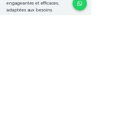
engageantes et efficaces,
adaptées aux besoins
d’apprentissage de chacun.
Nous croyons en la création
d’un environnement éducatif
soutenant et enrichissant pour
nos étudiants.
Faites connaissance avec nous
Témoignages
Lujain E.
I highly recommend