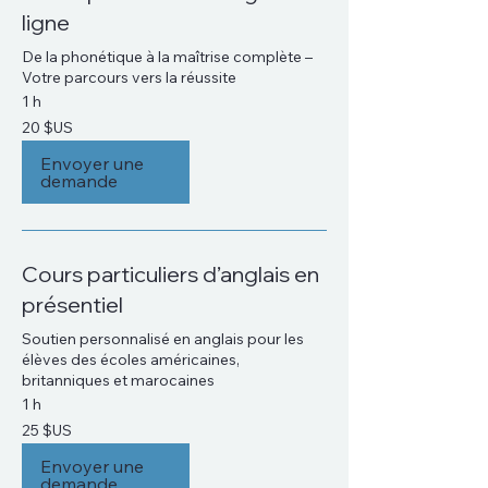
ligne
De la phonétique à la maîtrise complète –
Votre parcours vers la réussite
1 h
20
20 $US
dollars
des
États-
Envoyer une
Unis
demande
Cours particuliers d’anglais en
présentiel
Soutien personnalisé en anglais pour les
élèves des écoles américaines,
britanniques et marocaines
1 h
25
25 $US
dollars
des
États-
Envoyer une
Unis
demande