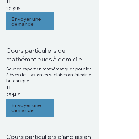
1 h
20
20 $US
dollars
des
États-
Envoyer une
Unis
demande
Cours particuliers de
mathématiques à domicile
Soutien expert en mathématiques pour les
élèves des systèmes scolaires américain et
britannique
1 h
25
25 $US
dollars
des
États-
Envoyer une
Unis
demande
Cours particuliers d'anglais en