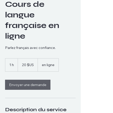
Cours de
langue
française en
ligne
Parlez français avec confiance.
20
dollars
1 h
1
20 $US
en ligne
des
États-
Unis
Envoyer une demande
Description du service